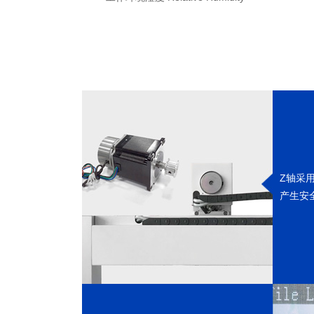
Z轴采
产生安