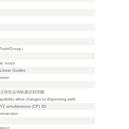
int/Group）
r motor
inear Guides
mmer
导入转化运动轨迹识别功能
pability allow changes to dispensing path.
XYZ simultaneous (CP) 3D
nversion
ion)